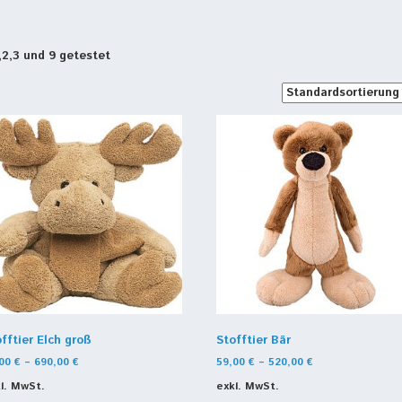
,2,3 und 9 getestet
fftier Elch groß
Stofftier Bär
,00
€
–
690,00
€
59,00
€
–
520,00
€
l. MwSt.
exkl. MwSt.