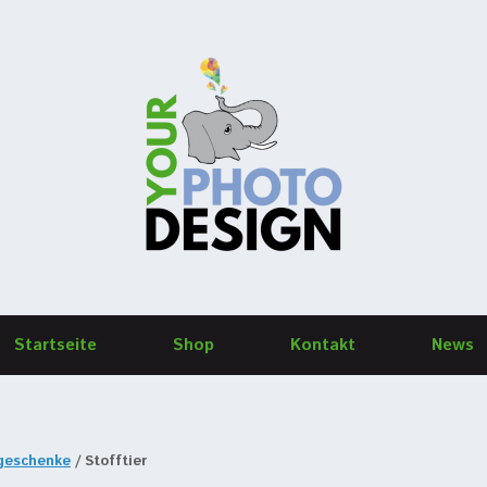
Startseite
Shop
Kontakt
News
ogeschenke
/ Stofftier