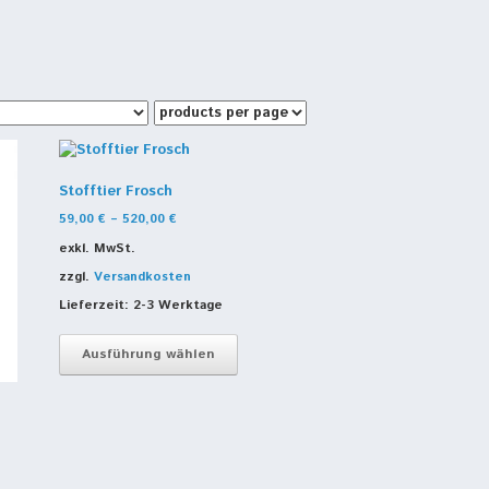
Stofftier Frosch
59,00
€
–
520,00
€
exkl. MwSt.
zzgl.
Versandkosten
Lieferzeit:
2-3 Werktage
Dieses
Produkt
Ausführung wählen
weist
mehrere
Varianten
auf.
Die
Optionen