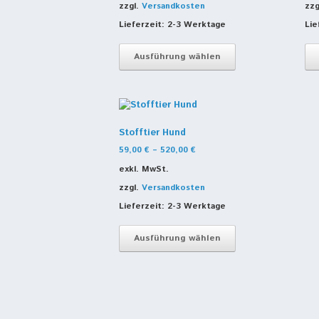
zzgl.
Versandkosten
zzg
Lieferzeit:
2-3 Werktage
Lie
Dieses
Produkt
Ausführung wählen
weist
mehrere
Varianten
auf.
Die
Stofftier Hund
Optionen
können
59,00
€
–
520,00
€
auf
exkl. MwSt.
der
zzgl.
Versandkosten
Produktseite
gewählt
Lieferzeit:
2-3 Werktage
werden
Dieses
Produkt
Ausführung wählen
weist
mehrere
Varianten
auf.
Die
Optionen