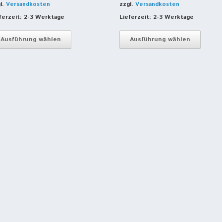
l.
Versandkosten
zzgl.
Versandkosten
ferzeit:
2-3 Werktage
Lieferzeit:
2-3 Werktage
Dieses
Dieses
Produkt
Produk
Ausführung wählen
Ausführung wählen
weist
weist
mehrere
mehre
Varianten
Varian
auf.
auf.
Die
Die
Optionen
Optio
können
könne
auf
auf
der
der
Produktseite
Produk
gewählt
gewäh
werden
werde