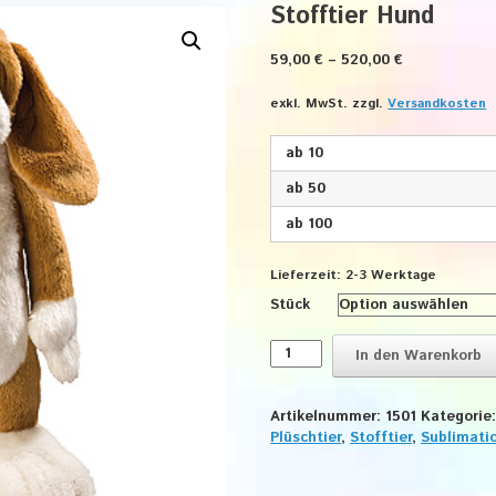
Stofftier Hund
59,00
€
–
520,00
€
exkl. MwSt.
zzgl.
Versandkosten
ab 10
ab 50
ab 100
Lieferzeit:
2-3 Werktage
Stück
Stofftier
In den Warenkorb
Hund
Menge
Artikelnummer:
1501
Kategorie
Plüschtier
,
Stofftier
,
Sublimati