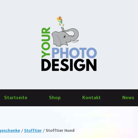
Startseite
Shop
Kontakt
News
ogeschenke
/
Stofftier
/ Stofftier Hund