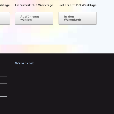
rktage
Lieferzeit:
2-3 Werktage
Lieferzeit:
2-3 Werktage
Dieses
Dieses
Produkt
Produkt
Ausführung
In den
wählen
Warenkorb
weist
weist
mehrere
mehrere
Varianten
Varianten
auf.
auf.
Die
Die
Optionen
Optionen
können
können
auf
auf
der
der
Warenkorb
Produktseite
Produktseite
gewählt
gewählt
werden
werden