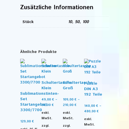
Zusätzliche Informationen
Stück
10, 50, 100
Ähnliche Produkte
Schultertasche
Schultertasche
Puzzle
Klein
Groß
DIN A3
Sublimationstinten-
192 Teile
Set
49,00
€
–
109,00
€
–
Startangebot
86,00
€
210,00
€
140,00
€
–
3300/7700
480,00
€
exkl.
exkl.
MwSt.
MwSt.
exkl.
129,00
€
MwSt.
zzgl.
zzgl.