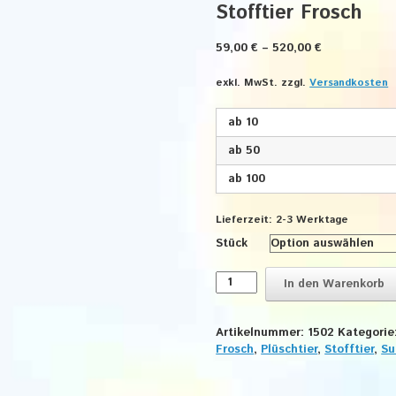
Stofftier Frosch
59,00
€
–
520,00
€
exkl. MwSt.
zzgl.
Versandkosten
ab 10
ab 50
ab 100
Lieferzeit:
2-3 Werktage
Stück
Stofftier
In den Warenkorb
Frosch
Menge
Artikelnummer:
1502
Kategorie
Frosch
,
Plüschtier
,
Stofftier
,
Su