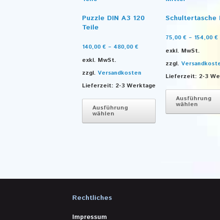
Puzzle DIN A3 120
Schultertasche 
Teile
75,00
€
–
154,00
€
140,00
€
–
480,00
€
exkl. MwSt.
exkl. MwSt.
zzgl.
Versandkost
zzgl.
Versandkosten
Lieferzeit:
2-3 We
Lieferzeit:
2-3 Werktage
Dieses
Ausführung
wählen
Produkt
Ausführung
wählen
weist
mehrere
Varianten
auf.
Die
Optionen
können
auf
der
Rechtliches
Produktseite
gewählt
Impressum
werden