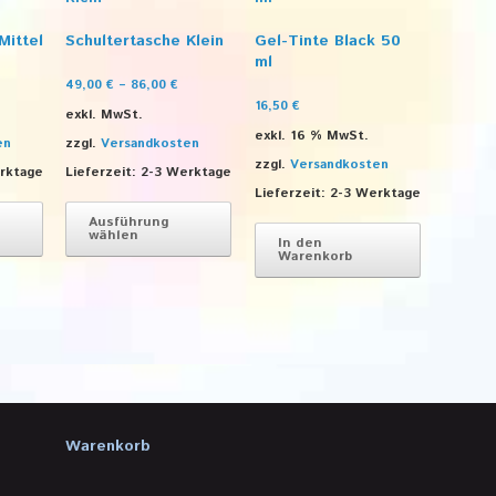
Mittel
Schultertasche Klein
Gel-Tinte Black 50
ml
49,00
€
–
86,00
€
16,50
€
exkl. MwSt.
exkl. 16 % MwSt.
en
zzgl.
Versandkosten
zzgl.
Versandkosten
rktage
Lieferzeit:
2-3 Werktage
Lieferzeit:
2-3 Werktage
Dieses
Dieses
Produkt
Produkt
Ausführung
wählen
weist
weist
In den
Warenkorb
mehrere
mehrere
Varianten
Varianten
auf.
auf.
Die
Die
Optionen
Optionen
können
können
auf
auf
der
der
Produktseite
Produktseite
Warenkorb
gewählt
gewählt
werden
werden