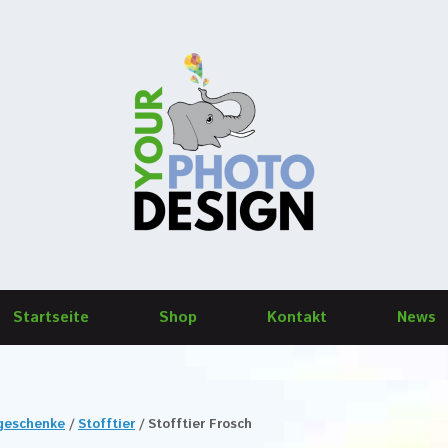
Startseite
Shop
Kontakt
News
ogeschenke
/
Stofftier
/ Stofftier Frosch