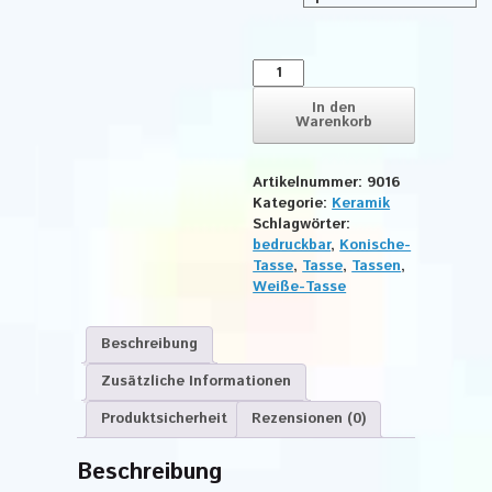
Tasse
To
Go
In den
Warenkorb
Konisch
mit
Deckel
Artikelnummer:
9016
Menge
Kategorie:
Keramik
Schlagwörter:
bedruckbar
,
Konische-
Tasse
,
Tasse
,
Tassen
,
Weiße-Tasse
Beschreibung
Zusätzliche Informationen
Produktsicherheit
Rezensionen (0)
Beschreibung