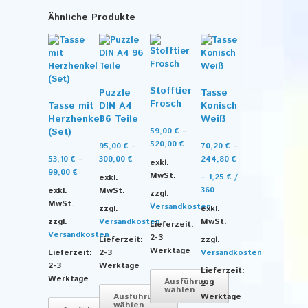
Ähnliche Produkte
Stofftier
Puzzle
Tasse
Frosch
Tasse mit
DIN A4
Konisch
Herzhenkel
96 Teile
Weiß
(Set)
59,00
€
–
520,00
€
95,00
€
–
70,20
€
–
53,10
€
–
300,00
€
244,80
€
exkl.
99,00
€
MwSt.
exkl.
–
1,25
€
/
exkl.
MwSt.
360
zzgl.
MwSt.
Versandkosten
zzgl.
exkl.
zzgl.
Versandkosten
MwSt.
Lieferzeit:
Versandkosten
2-3
Lieferzeit:
zzgl.
Werktage
Lieferzeit:
2-3
Versandkosten
2-3
Werktage
Lieferzeit:
Werktage
Ausführung
2-3
wählen
Ausführung
Werktage
wählen