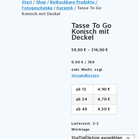
Start
/
Shop
/
Bedruckbare Produkte /
Fotogeschenke
/
Keramik
/ Tasse To Go
Konisch mit Deckel
Tasse To Go
Konisch mit
Deckel
58,80
€
–
216,00
€
0,00
€
/
360
exkl. MwSt.
zzgl.
Versandkosten
ab 12
4,90 €
ab 24
4,70 €
ab 48
4,50 €
Lieferzeit:
2-3
Werktage
Staffel