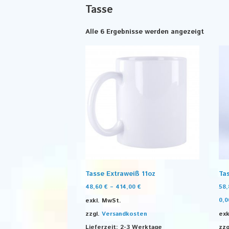
Tasse
Alle 6 Ergebnisse werden angezeigt
Tasse Extraweiß 11oz
Ta
48,60
€
–
414,00
€
58
exkl. MwSt.
0,
zzgl.
Versandkosten
exk
Lieferzeit:
2-3 Werktage
zzg