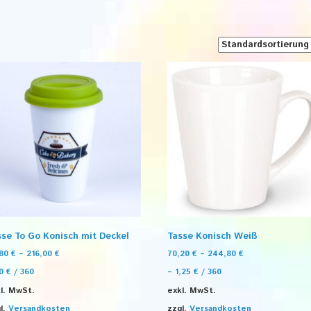
sse To Go Konisch mit Deckel
Tasse Konisch Weiß
,80
€
–
216,00
€
70,20
€
–
244,80
€
00
€
/
360
–
1,25
€
/
360
l. MwSt.
exkl. MwSt.
l.
Versandkosten
zzgl.
Versandkosten