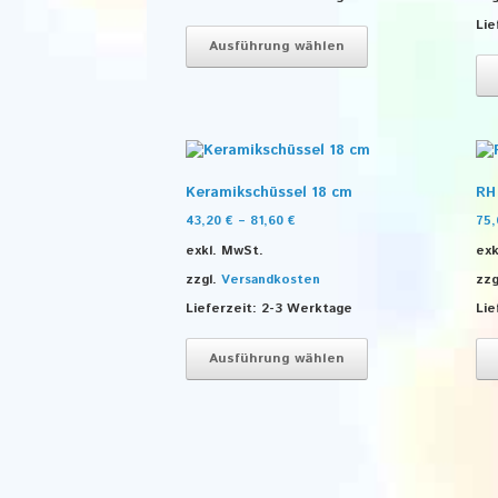
Dieses
Lie
Produkt
Ausführung wählen
weist
mehrere
Varianten
auf.
Die
Optionen
können
Keramikschüssel 18 cm
RH
auf
43,20
€
–
81,60
€
75
der
exkl. MwSt.
exk
Produktseite
gewählt
zzgl.
Versandkosten
zzg
werden
Lieferzeit:
2-3 Werktage
Lie
Dieses
Produkt
Ausführung wählen
weist
mehrere
Varianten
auf.
Die
Optionen