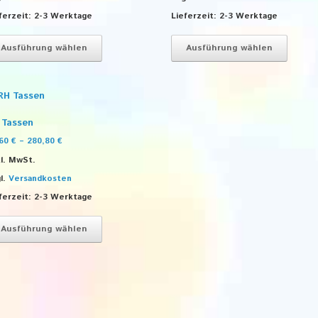
ferzeit:
2-3 Werktage
Lieferzeit:
2-3 Werktage
Dieses
Dieses
Produkt
Produk
Ausführung wählen
Ausführung wählen
weist
weist
mehrere
mehre
Varianten
Varian
auf.
auf.
Die
Die
 Tassen
Optionen
Optio
können
könne
,60
€
–
280,80
€
auf
auf
l. MwSt.
der
der
l.
Versandkosten
Produktseite
Produk
gewählt
gewäh
ferzeit:
2-3 Werktage
werden
werde
Dieses
Produkt
Ausführung wählen
weist
mehrere
Varianten
auf.
Die
Optionen