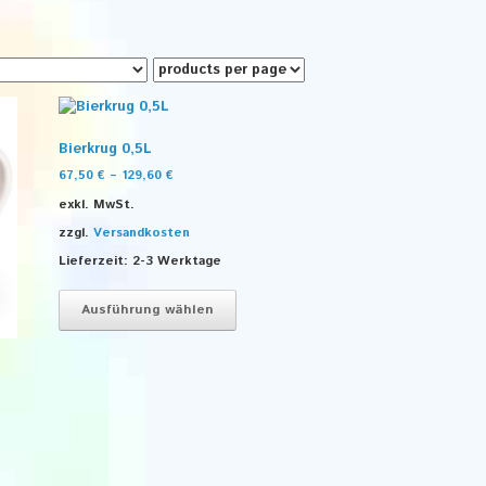
Bierkrug 0,5L
67,50
€
–
129,60
€
exkl. MwSt.
zzgl.
Versandkosten
Lieferzeit:
2-3 Werktage
Dieses
Produkt
Ausführung wählen
weist
mehrere
Varianten
auf.
Die
Optionen
können
auf