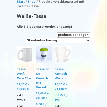
Start
/
Shop
/ Produkte verschlagwortet mit
„Weiße-Tasse“
Weiße-Tasse
Alle 3 Ergebnisse werden angezeigt
Tasse
Tasse To
Tasse
Weiß
Go
Konisch
Orca 11oz
Konisch
Weiß
mit
52,20
€
–
70,20
€
–
Deckel
450,00
€
244,80
€
58,80
€
–
exkl.
–
1,25
€
/
216,00
€
MwSt.
360
0,00
€
/
zzgl.
exkl.