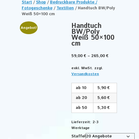
Start
/
Shop
/
Bedruckbare Produkte /
Fotogeschenke
/
Textilien
/ Handtuch BW/Poly
Weiß 50×100 cm
Handtuch
Angebot!
BW/Poly
Weiß 50×100
cm
59,00
€
–
265,00
€
exkl. MwSt.
zzgl.
Versandkosten
ab 10
5,90 €
ab 20
5,60 €
ab 50
5,30 €
Lieferzeit:
2-3
Werktage
Staffel