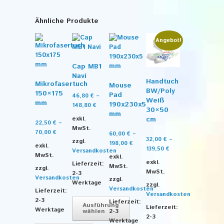
Ähnliche Produkte
Angebot!
Cap MB1
Navi
Handtuch
Mikrofasertuch
Mouse
BW/Poly
150×175
Pad
46,80
€
–
Weiß
mm
190x230x5
148,80
€
30×50
mm
cm
exkl.
22,50
€
–
MwSt.
70,00
€
60,00
€
–
32,00
€
–
zzgl.
198,00
€
exkl.
139,50
€
Versandkosten
MwSt.
exkl.
exkl.
Lieferzeit:
MwSt.
zzgl.
MwSt.
2-3
Versandkosten
zzgl.
Werktage
zzgl.
Versandkosten
Lieferzeit:
Versandkosten
2-3
Lieferzeit:
Ausführung
Lieferzeit:
Werktage
wählen
2-3
2-3
Werktage