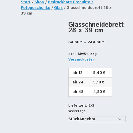
Start
/
Shop
/
Bedruckbare Produkte /
Fotogeschenke
/
Glas
/ Glasschneidebrett 28 x
39 cm
Glasschneidebrett
28 x 39 cm
64,80
€
–
244,80
€
exkl. MwSt.
zzgl.
Versandkosten
ab 12
5,40 €
ab 24
5,10 €
ab 48
4,80 €
Lieferzeit:
2-3
Werktage
Stück