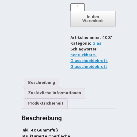
Glasschneidebrett
28
x
In den
Warenkorb
39
cm
Menge
Artikelnummer:
4007
Kategorie:
Glas
Schlagwörter:
bedruckbare-
Glasschneidebrett
,
Glasschneidebrett
Beschreibung
Zusätzliche Informationen
Produktsicherheit
Beschreibung
inkl. 4x Gummifuß
Strukturierte Oberfläche