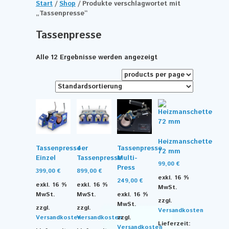
Start
/
Shop
/ Produkte verschlagwortet mit
„Tassenpresse“
Tassenpresse
Alle 12 Ergebnisse werden angezeigt
Heizmanschette
Tassenpresse
4er
Tassenpresse
72 mm
Einzel
Tassenpresse
Multi-
99,00
€
Press
399,00
€
899,00
€
exkl. 16 %
249,00
€
exkl. 16 %
exkl. 16 %
MwSt.
MwSt.
MwSt.
exkl. 16 %
zzgl.
MwSt.
zzgl.
zzgl.
Versandkosten
Versandkosten
Versandkosten
zzgl.
Lieferzeit:
Versandkosten