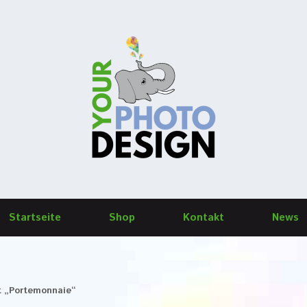
Startseite
Shop
Kontakt
News
t „Portemonnaie“