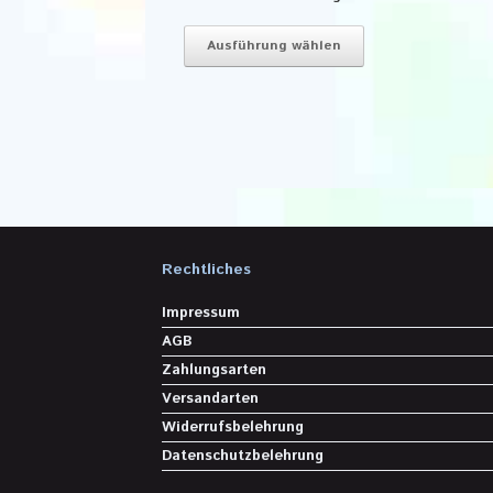
Dieses
Produkt
Ausführung wählen
weist
mehrere
Varianten
auf.
Die
Optionen
können
auf
der
Produktseite
Rechtliches
gewählt
werden
Impressum
AGB
Zahlungsarten
Versandarten
Widerrufsbelehrung
Datenschutzbelehrung