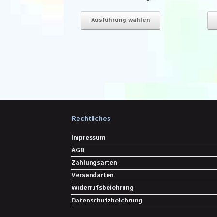
Dieses
Produkt
Ausführung wählen
weist
mehrere
Varianten
auf.
Die
Optionen
können
auf
der
Produktseite
Rechtliches
gewählt
werden
Impressum
AGB
Zahlungsarten
Versandarten
Widerrufsbelehrung
Datenschutzbelehrung