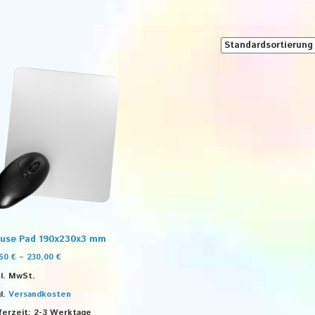
use Pad 190x230x3 mm
,50
€
–
230,00
€
l. MwSt.
l.
Versandkosten
ferzeit:
2-3 Werktage