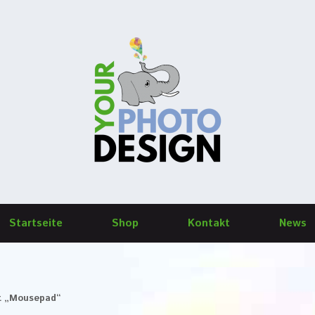
Startseite
Shop
Kontakt
News
it „Mousepad“