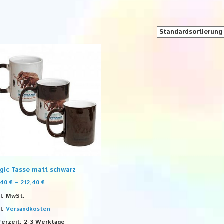
gic Tasse matt schwarz
,40
€
–
212,40
€
l. MwSt.
l.
Versandkosten
ferzeit:
2-3 Werktage