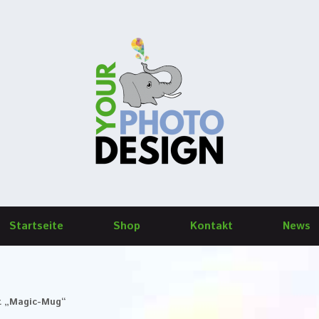
Startseite
Shop
Kontakt
News
it „Magic-Mug“