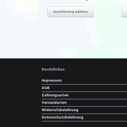
Dieses
Produkt
Ausführung wählen
weist
mehrere
Varianten
auf.
Die
Optionen
können
auf
der
Produktseite
Rechtliches
gewählt
werden
Impressum
AGB
Zahlungsarten
Versandarten
Widerrufsbelehrung
Datenschutzbelehrung