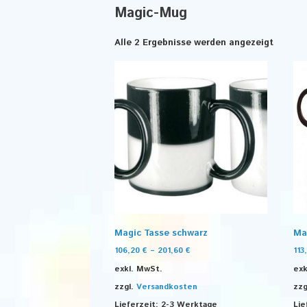
Magic-Mug
Alle 2 Ergebnisse werden angezeigt
Magic Tasse schwarz
Ma
106,20
€
–
201,60
€
113
exkl. MwSt.
exk
zzgl.
Versandkosten
zzg
Lieferzeit:
2-3 Werktage
Lie