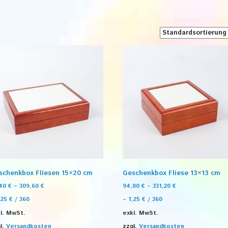
schenkbox Fliesen 15×20 cm
Geschenkbox Fliese 13×13 cm
,40
€
–
309,60
€
94,80
€
–
331,20
€
,25
€
/
360
–
1,25
€
/
360
l. MwSt.
exkl. MwSt.
l.
Versandkosten
zzgl.
Versandkosten