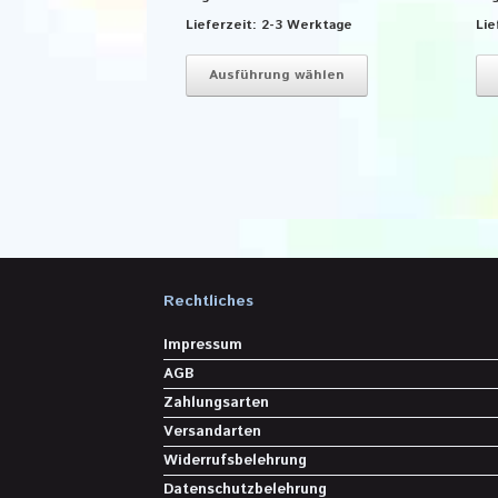
Lieferzeit:
2-3 Werktage
Lie
Dieses
Produkt
Ausführung wählen
weist
mehrere
Varianten
auf.
Die
Optionen
können
auf
der
Produktseite
Rechtliches
gewählt
werden
Impressum
AGB
Zahlungsarten
Versandarten
Widerrufsbelehrung
Datenschutzbelehrung