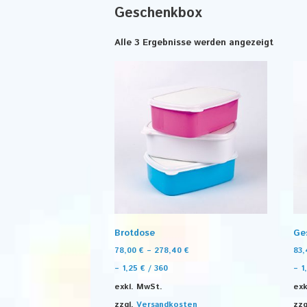
Geschenkbox
Alle 3 Ergebnisse werden angezeigt
Brotdose
Ge
78,00
€
–
278,40
€
83
–
1,25
€
/
360
–
1
exkl. MwSt.
exk
zzgl.
Versandkosten
zzg