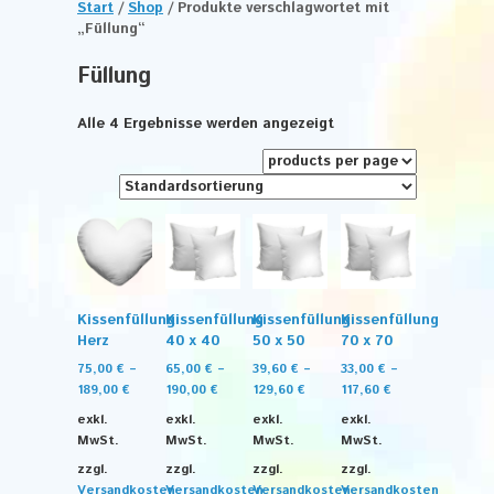
Start
/
Shop
/ Produkte verschlagwortet mit
„Füllung“
Füllung
Alle 4 Ergebnisse werden angezeigt
Kissenfüllung
Kissenfüllung
Kissenfüllung
Kissenfüllung
Herz
40 x 40
50 x 50
70 x 70
75,00
€
–
65,00
€
–
39,60
€
–
33,00
€
–
189,00
€
190,00
€
129,60
€
117,60
€
exkl.
exkl.
exkl.
exkl.
MwSt.
MwSt.
MwSt.
MwSt.
zzgl.
zzgl.
zzgl.
zzgl.
Versandkosten
Versandkosten
Versandkosten
Versandkosten