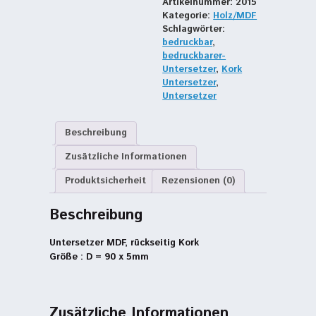
Artikelnummer:
2015
90x5mm
Kategorie:
Holz/MDF
Menge
Schlagwörter:
bedruckbar
,
bedruckbarer-
Untersetzer
,
Kork
Untersetzer
,
Untersetzer
Beschreibung
Zusätzliche Informationen
Produktsicherheit
Rezensionen (0)
Beschreibung
Untersetzer MDF, rückseitig Kork
Größe : D = 90 x 5mm
Zusätzliche Informationen