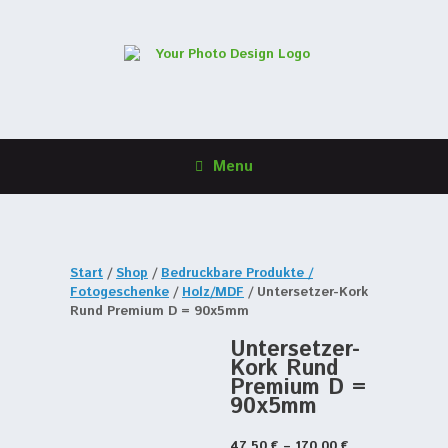
Menu
Start
/
Shop
/
Bedruckbare Produkte /
Fotogeschenke
/
Holz/MDF
/ Untersetzer-Kork
Rund Premium D = 90x5mm
Untersetzer-
Kork Rund
Premium D =
90x5mm
47,50
€
–
170,00
€