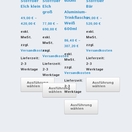
Stofftier
Stofftier
Stofftier
Elch klein
Elch
Bär
groß
Aluminium-
Trinkflasche
49,00
€
–
59,00
€
–
Weiß
420,00
€
77,00
€
–
520,00
€
600ml
690,00
€
exkl.
exkl.
MwSt.
exkl.
MwSt.
86,40
€
–
MwSt.
zzgl.
zzgl.
307,20
€
Versandkosten
zzgl.
Versandkosten
exkl.
Versandkosten
Lieferzeit:
Lieferzeit:
MwSt.
2-3
Lieferzeit:
2-3
zzgl.
Werktage
2-3
Werktage
Versandkosten
Werktage
Lieferzeit:
Ausführung
Ausführung
wählen
2-3
wählen
Ausführung
wählen
Werktage
Dieses
Dieses
Produkt
Dieses
Produkt
Ausführung
weist
Produkt
weist
wählen
mehrere
weist
mehrere
Varianten
mehrere
Dieses
Varianten
auf.
Varianten
Produkt
auf.
Die
auf.
weist
Die